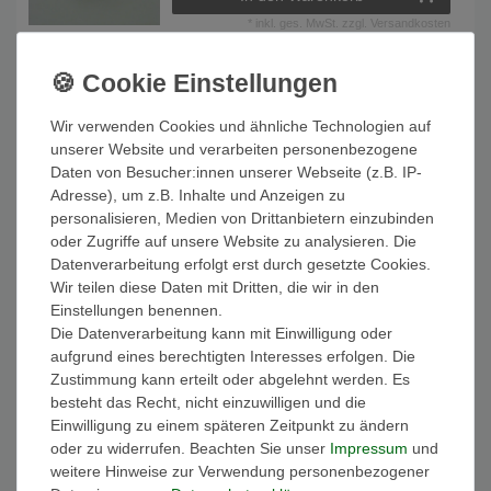
*
inkl. ges. MwSt.
zzgl.
Versandkosten
Kombiventil Eckventile mit Filter 1/2" x 3/8"
(Rund) Geräteventil Absperrhahn ARV001
Wir verwenden Cookies und ähnliche Technologien auf
unserer Website und verarbeiten personenbezogene
29,95 € *
Daten von Besucher:innen unserer Webseite (z.B. IP-
In den Warenkorb
Adresse), um z.B. Inhalte und Anzeigen zu
*
inkl. ges. MwSt.
zzgl.
Versandkosten
personalisieren, Medien von Drittanbietern einzubinden
oder Zugriffe auf unsere Website zu analysieren. Die
Datenverarbeitung erfolgt erst durch gesetzte Cookies.
Wir teilen diese Daten mit Dritten, die wir in den
Einstellungen benennen.
Die Datenverarbeitung kann mit Einwilligung oder
Kontakt
aufgrund eines berechtigten Interesses erfolgen. Die
Zustimmung kann erteilt oder abgelehnt werden. Es
05208 3819836
besteht das Recht, nicht einzuwilligen und die
Kontaktformular
Einwilligung zu einem späteren Zeitpunkt zu ändern
info@aqualuxbad.de
oder zu widerrufen. Beachten Sie unser
Impressum
und
weitere Hinweise zur Verwendung personenbezogener