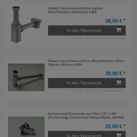
Ablauf Geruchsverschluss siphon
Waschbecken Badmöbel A401
38,00 € *
In den Warenkorb
*
inkl. ges. MwSt.
zzgl.
Versandkosten
Ablauf Geruchsverschluss Waschbecken Sifon
Siphon Abfluss A400
39,00 € *
In den Warenkorb
*
inkl. ges. MwSt.
zzgl.
Versandkosten
Kombiventil Eckventile mit Filter 1/2" x 3/8"
(Rechteckig) Geräteventil Absperrhahn ARV002
25,00 € *
In den Warenkorb