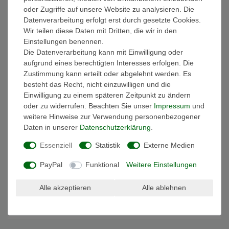
299,00 € *
oder Zugriffe auf unsere Website zu analysieren. Die
In den Warenkorb
Datenverarbeitung erfolgt erst durch gesetzte Cookies.
*
inkl. ges. MwSt.
zzgl.
Versandkosten
Wir teilen diese Daten mit Dritten, die wir in den
Einstellungen benennen.
Die Datenverarbeitung kann mit Einwilligung oder
aufgrund eines berechtigten Interesses erfolgen. Die
SPA Pool Abdeckung Swim-SPA AWT Cover
Zustimmung kann erteilt oder abgelehnt werden. Es
Lifter premium (SCL3) AWT Cover Lifter
premium (SCL3)
besteht das Recht, nicht einzuwilligen und die
199,00 € *
Einwilligung zu einem späteren Zeitpunkt zu ändern
oder zu widerrufen. Beachten Sie unser
Impressum
und
In den Warenkorb
weitere Hinweise zur Verwendung personenbezogener
*
inkl. ges. MwSt.
zzgl.
Versandkosten
Daten in unserer
Daten­schutz­erklärung
.
Essenziell
Statistik
Externe Medien
SPA Pool Abdeckung Swim-SPA Innovation 380
grau 380x220 grau AWT Abdeckung Innovation
PayPal
Funktional
Weitere Einstellungen
380 grau
995,00 € *
Alle akzeptieren
Alle ablehnen
In den Warenkorb
*
inkl. ges. MwSt.
zzgl.
Versandkosten