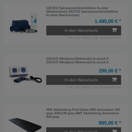
GECKO Salzwasserdesinfektion In.clear
(Nachrüstset) GECKO Salzwasserdesinfektion
In.clear (Nachrüstset)
1.495,00 € *
In den Warenkorb
*
inkl. ges. MwSt.
zzgl.
Versandkosten
GECKO Whirlpool Webmodul In.touch II
GECKO Whirlpool Webmodul In.touch II
299,00 € *
In den Warenkorb
*
inkl. ges. MwSt.
zzgl.
Versandkosten
SPA Abdeckung Pool Swim-SPA Innovation 430
grau 430x230 grau AWT Abdeckung Innovation
430 grau
995,00 € *
In den Warenkorb