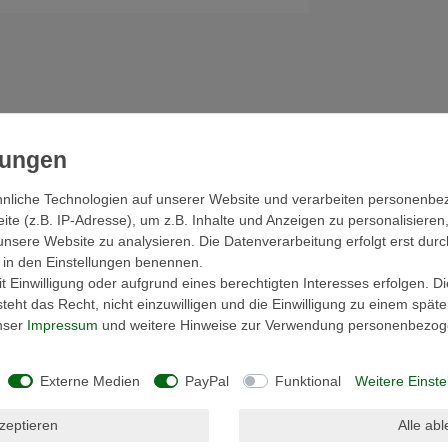
nliche Technologien auf unserer Website und verarbeiten personenb
cher
Hersteller
e (z.B. IP-Adresse), um z.B. Inhalte und Anzeigen zu personalisieren
unsere Website zu analysieren. Die Datenverarbeitung erfolgt erst durc
ir in den Einstellungen benennen.
 Einwilligung oder aufgrund eines berechtigten Interesses erfolgen. D
umpe H5.0-CE (in.temp)
eht das Recht, nicht einzuwilligen und die Einwilligung zu einem spät
unser
Impressum
und weitere Hinweise zur Verwendung personenbezog
YE
ionen der oben genannten Systeme diese
Externe Medien
PayPal
Funktional
Weitere Einste
management und keine zusätzliche
kzeptieren
Alle ab
istungen werden direkt von der