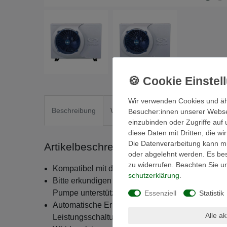
Wir verwenden Cookies und äh
Beschreibung
Weitere Details
EU-Verantwortli
Besucher:innen unserer Webseit
einzubinden oder Zugriffe auf 
diese Daten mit Dritten, die w
Die Datenverarbeitung kann mit
Artikelbeschreibung GECKO Wärmep
oder abgelehnt werden. Es best
zu widerrufen. Beachten Sie 
Kompatibel mit den Gecko Systemen IN.YT, IN.
schutz­erklärung
.
Bitte erkundigen Sie sich bei uns, welche Vers
Pumpe unterstützen, bevor Sie bestellen
Essenziell
Statistik
Automatische Erkennung, intelligentes Energie
Alle a
Leistungsschaltung erforderlich, die Eingangsle