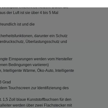
 Whirlpool effizient zu heizen. Durch die
 der Luft ist sie über 4 bis 5 Mal
reundlich ist und die
herheitsfunktionen, darunter ein Schutz
erdruckschutz, Überlastungsschutz und
ingte Einsparungen werden vom Hersteller
denen Bedingungen variieren)
 Intelligente Wärme, Öko-Auto, Intelligente
3 Grad
dem Touchscreen zur Identifizierung des
. 1,5 Zoll blaue Kunststoffbuchsen für den
alleiter werden über zwei Flachstecker mit