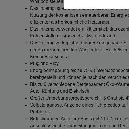
Whirlpoolsteuerung geliefert
Das in.temp ist eine der sparsamsten Arten, Ihren
Nutzung der kostenlosen erneuerbaren Energie aus
effizienter als herkömmliche Heizungen
Das in.temp verwendet ein Kältemittel, das ozonf
Kohlenstoffemissionen drastisch reduziert
Das in.temp verfügt über mehrere eingebaute Sic
gegen unzureichenden Wasserfluss, Hoch-/Nied
Kompressorschutz
Plug and Play
Energieeinsparung bis zu 75% (Informationsbed
bereitgestellt und können je nach den verschie
Bis zu 6 verschiedene Betriebsarten: Öko-Wärme,
Auto, Kühlung und Elektrisch
Großer Umgebungsarbeitsbereich: -5 Grad bis 4
Selbstdiagnose, Anzeige eines Fehlercodes auf 
Problems.
Befestigungen:Auf einer Basis mit 4 Fuß montiert
Anschluss an die Rohrleitungen. Live- und Neutr