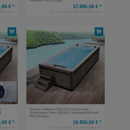
430 weiß 430x230 grau
,00 € *
17.895,00 € *
andkosten
*
inkl. ges. MwSt.
zzgl.
Versandkosten
ß
Outdoor-Whirlpool 550x230 cm grau weiß
t
Schwimspas Swim-SPA AWT Innovation550 weiß
550x230 grau
,00 € *
19.850,00 € *
andkosten
*
inkl. ges. MwSt.
zzgl.
Versandkosten