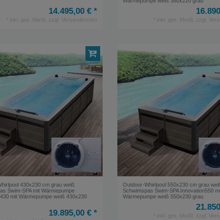
Wärmepumpe weiß 380x220 grau
14.495,00 € *
16.890
*
inkl. ges. MwSt.
zzgl.
Versandkosten
*
inkl. ges. MwSt.
zzgl.
Vers
hirlpool 430x230 cm grau weiß
Outdoor-Whirlpool 550x230 cm grau wei
as Swim-SPA mit Wärmepumpe
Schwimspas Swim-SPA Innovation550 mi
on430 mit Wärmepumpe weiß 430x230
Wärmepumpe weiß 550x230 grau
21.850
19.895,00 € *
*
inkl. ges. MwSt.
zzgl.
Vers