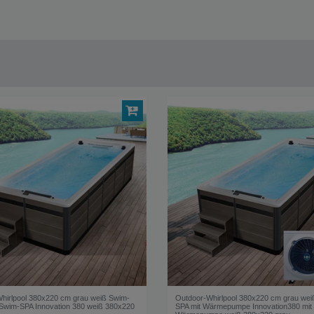
hirlpool 380x220 cm grau weiß Swim-
Outdoor-Whirlpool 380x220 cm grau wei
wim-SPA Innovation 380 weiß 380x220
SPA mit Wärmepumpe Innovation380 mit