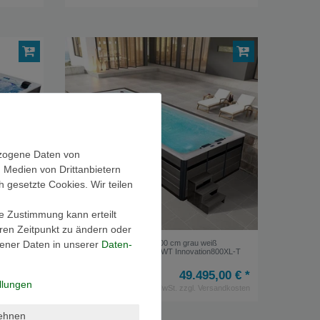
ezogene Daten von
, Medien von Drittanbietern
h gesetzte Cookies. Wir teilen
ie Zustimmung kann erteilt
eren Zeitpunkt zu ändern oder
ener Daten in unserer
Daten­
ß
Outdoor-Whirlpool 800x300 cm grau weiß
e
Schwimspas Swim-SPA AWT Innovation800XL-T
90x235
weiß 800x300 grau
49.495,00 € *
,00 € *
llungen
*
inkl. ges. MwSt.
zzgl.
Versandkosten
andkosten
lehnen