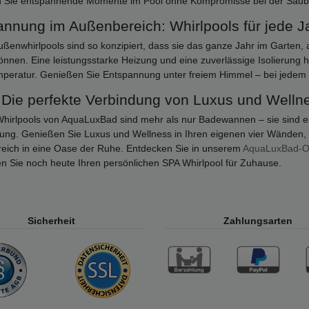
 Sie entspannende Momente im Pool ohne Kompromisse bei der Saube
nnung im Außenbereich: Whirlpools für jede J
ßenwhirlpools sind so konzipiert, dass sie das ganze Jahr im Garten,
nnen. Eine leistungsstarke Heizung und eine zuverlässige Isolierung
peratur. Genießen Sie Entspannung unter freiem Himmel – bei jedem 
 Die perfekte Verbindung von Luxus und Welln
hirlpools von AquaLuxBad sind mehr als nur Badewannen – sie sind ein
ung. Genießen Sie Luxus und Wellness in Ihren eigenen vier Wänden,
eich in eine Oase der Ruhe. Entdecken Sie in unserem
AquaLuxBad-O
n Sie noch heute Ihren persönlichen SPA Whirlpool für Zuhause.
Sicherheit
Zahlungsarten