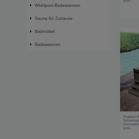
grau
Whirlpool-Badewannen
Sauna für Zuhause
Badmöbel
Badewannen
Outdoor-W
Schwimsp
Innovati
grau