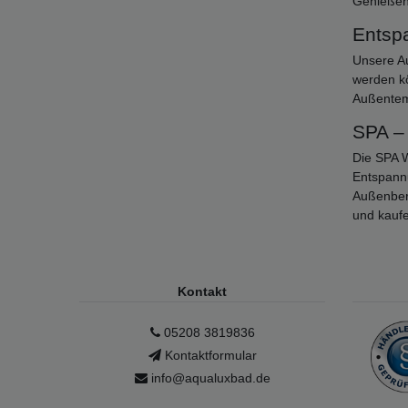
Genießen
Entspa
Unsere Au
werden kö
Außentem
SPA –
Die SPA W
Entspann
Außenber
und kaufe
Kontakt
05208 3819836
Kontaktformular
info@aqualuxbad.de