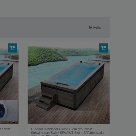
Filter
ß Swim-
Outdoor-Whirlpool 430x230 cm grau weiß
Schwimspas Swim-SPA AWT Swim-SPA Innovation