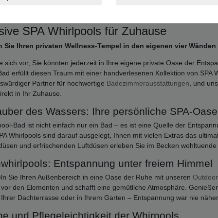
sive SPA Whirlpools für Zuhause
 Sie Ihren privaten Wellness-Tempel in den eigenen vier Wänden
ie sich vor, Sie könnten jederzeit in Ihre eigene private Oase der Ent
d erfüllt diesen Traum mit einer handverlesenen Kollektion von SPA W
swürdiger Partner für hochwertige
Badezimmerausstattungen
, und un
irekt in Ihr Zuhause.
auber des Wassers: Ihre persönliche SPA-Oase
pool-Bad ist nicht einfach nur ein Bad – es ist eine Quelle der Entspa
A Whirlpools sind darauf ausgelegt, Ihnen mit vielen Extras das ultimat
üsen und erfrischenden Luftdüsen erleben Sie im Becken wohltuende 
whirlpools: Entspannung unter freiem Himmel
ln Sie Ihren Außenbereich in eine Oase der Ruhe mit unseren
Outdoor
 vor den Elementen und schafft eine gemütliche Atmosphäre. Genießen
 Ihrer Dachterrasse oder in Ihrem Garten – Entspannung war nie näher
e und Pflegeleichtigkeit der Whirpools