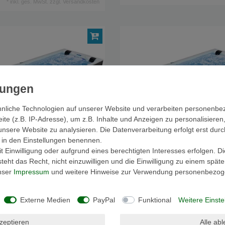
*
inkl. ges. MwSt.
zzgl.
Versandkosten
nliche Technologien auf unserer Website und verarbeiten personenb
e (z.B. IP-Adresse), um z.B. Inhalte und Anzeigen zu personalisieren
unsere Website zu analysieren. Die Datenverarbeitung erfolgt erst durc
ir in den Einstellungen benennen.
 Einwilligung oder aufgrund eines berechtigten Interesses erfolgen. D
eht das Recht, nicht einzuwilligen und die Einwilligung zu einem spät
unser
Impressum
und weitere Hinweise zur Verwendung personenbezog
hirlpool 590x235 cm grau weiß
Outdoor-Whirlpool 590x235 cm grau wei
as Swim-SPA AWT Innovation590 Dual
Schwimspas Swim-SPA mit Wärmepump
235 grau
Innovation590 Dual mit Wärmep. weiß 5
grau
24.850,00 € *
24.850
Externe Medien
PayPal
Funktional
Weitere Einste
*
inkl. ges. MwSt.
zzgl.
Versandkosten
*
inkl. ges. MwSt.
zzgl.
Vers
kzeptieren
Alle ab