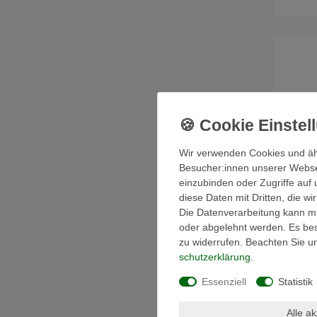
Wir verwenden Cookies und äh
Besucher:innen unserer Webseit
einzubinden oder Zugriffe auf 
diese Daten mit Dritten, die w
Die Datenverarbeitung kann mit
oder abgelehnt werden. Es best
zu widerrufen. Beachten Sie 
Outdoor-W
Schwimsp
schutz­erklärung
.
weiß 590x
Essenziell
Statistik
Alle a