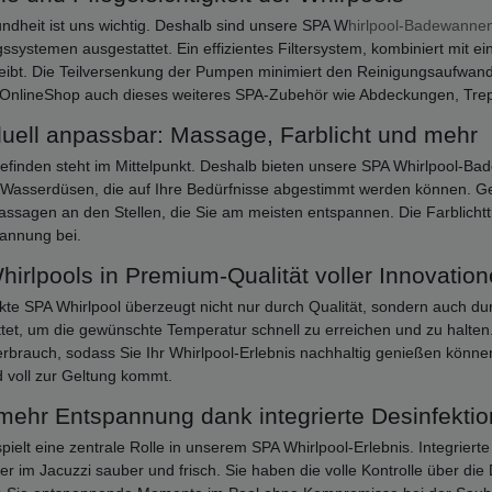
ndheit ist uns wichtig. Deshalb sind unsere SPA W
hirlpool-Badewanne
ssystemen ausgestattet. Ein effizientes Filtersystem, kombiniert mit e
eibt. Die Teilversenkung der Pumpen minimiert den Reinigungsaufwand un
OnlineShop auch dieses weiteres SPA-Zubehör wie Abdeckungen, Trep
duell anpassbar: Massage, Farblicht und mehr
efinden steht im Mittelpunkt. Deshalb bieten unsere SPA Whirlpool-B
 Wasserdüsen, die auf Ihre Bedürfnisse abgestimmt werden können. G
sagen an den Stellen, die Sie am meisten entspannen. Die Farblichtt
annung bei.
irlpools in Premium-Qualität voller Innovatio
kte SPA Whirlpool überzeugt nicht nur durch Qualität, sondern auch durc
tet, um die gewünschte Temperatur schnell zu erreichen und zu halten.
rbrauch, sodass Sie Ihr Whirlpool-Erlebnis nachhaltig genießen können
 voll zur Geltung kommt.
mehr Entspannung dank integrierte Desinfekti
pielt eine zentrale Rolle in unserem SPA Whirlpool-Erlebnis. Integriert
r im Jacuzzi sauber und frisch. Sie haben die volle Kontrolle über die 