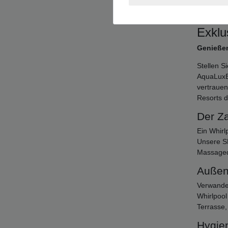
Exklu
Genießen
Stellen S
AquaLuxBa
vertrauen
Resorts d
Der Z
Ein Whirl
Unsere SP
Massaged
Außen
Verwande
Whirlpool
Terrasse,
Hygien