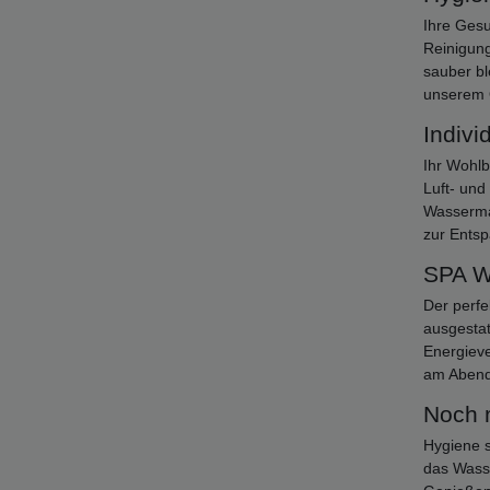
Ihre Gesu
Reinigung
sauber bl
unserem 
Indivi
Ihr Wohlb
Luft- und
Wassermas
zur Entsp
SPA Wh
Der perfe
ausgestat
Energieve
am Abend
Noch 
Hygiene s
das Wasse