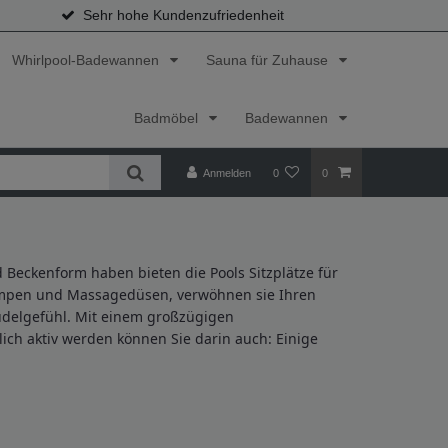
Sehr hohe Kundenzufriedenheit
Whirlpool-Badewannen
Sauna für Zuhause
Badmöbel
Badewannen
Anmelden
0
0
 Beckenform haben bieten die Pools Sitzplätze für
pumpen und Massagedüsen, verwöhnen sie Ihren
udelgefühl. Mit einem großzügigen
ch aktiv werden können Sie darin auch: Einige