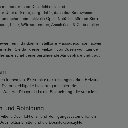
n
mit modernsten Desinfektions- und
iner Überlaufrinne, sorgt dafür, dass das Badewasser
d schafft eine stilvolle Optik. Natürlich können Sie in
pen, Filter, Wärmepumpen, Anschlüsse & Co bestellen.
adewannen individuell einstellbare Massagepumpen sowie
enießen Sie dank einer vielzahl von Düsen wohltuende
herapie schafft eine beruhigende Atmosphäre und trägt
nen
h Innovation. Er ist mit einer leistungsstarken Heizung
 Die ausgeklügelte Isolierung minimiert den
.Weiterer Pluspunkt ist die Beleuchtung, die vor allem
on und Reinigung
e Filter-, Desinfektions- und Reinigungssysteme halten
Desinfektionsmittel und die Desinfektionszyklen.