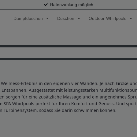
Ratenzahlung möglich
Dampfduschen
Duschen
Outdoor-Whirlpools
s Wellness-Erlebnis in den eigenen vier Wänden. Je nach Größe und
 Entspannen. Ausgestattet mit leistungsstarken Multifunktions
sen sorgen für eine zusätzliche Massage und ein angenehmes Spr
PA Whirlpools perfekt für Ihren Komfort und Genuss. Und sportli
in Turbinensystem, sodass Sie darin schwimmen können.