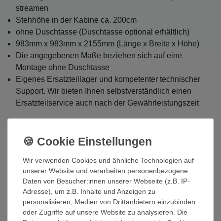
streamen
Stehhöhe in der Kabine ca. 200cm
ohne Duschtasse (Duschtasse optional erhältlich)
983mm x 983mm x 2155mm (Länge x Breite x Höhe)
Die angegebenen Maße beziehen sich auf eine
Montage ohne Duschtasse
Eigenes Ersatzteillager und kompetenter technischer
Support. Wir bieten Ihnen selbstverständlich einen
Ersatzteilservice auch nach der Gewährleistungszeit
Musik direkt vom Handy streamen
Mit Hilfe unseres integriertem Musikpaketes können Sie
Wir verwenden Cookies und ähnliche Technologien auf
auch währen des Duschens oder Saunierens Ihre
unserer Website und verarbeiten personenbezogene
Lieblingsmusik bequem vom Smartphone streamen.
Daten von Besucher:innen unserer Webseite (z.B. IP-
Adresse), um z.B. Inhalte und Anzeigen zu
Wählen Sie ihr Duschpaneel
personalisieren, Medien von Drittanbietern einzubinden
oder Zugriffe auf unsere Website zu analysieren. Die