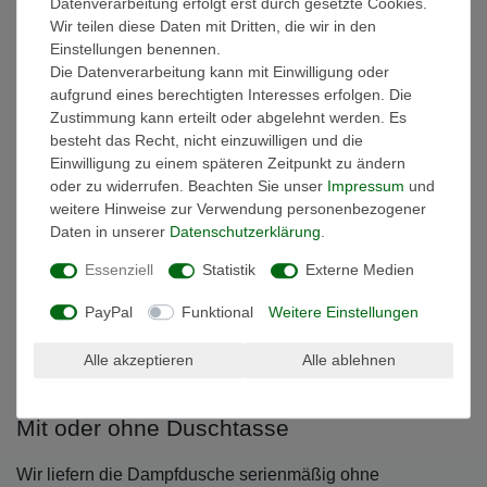
Wir bieten 4 verschiedene Variationen unseres F15-
Datenverarbeitung erfolgt erst durch gesetzte Cookies.
Wir teilen diese Daten mit Dritten, die wir in den
Duschpaneels an. Sie können wählen ob Sie lieber eine
Einstellungen benennen.
hochwertige Variante aus Mineralguss (wahlweise matt
Die Datenverarbeitung kann mit Einwilligung oder
oder Seidenglanz) wünschen, oder ob Ihnen die
aufgrund eines berechtigten Interesses erfolgen. Die
Edelstahloptik (silber oder schwarz) besser gefällt.
Zustimmung kann erteilt oder abgelehnt werden. Es
besteht das Recht, nicht einzuwilligen und die
Minimalistisches Design
Einwilligung zu einem späteren Zeitpunkt zu ändern
oder zu widerrufen. Beachten Sie unser
Impressum
und
weitere Hinweise zur Verwendung personenbezogener
Bei dieser Dampfdusche der F15-Serie haben wir die
Daten in unserer
Daten­schutz­erklärung
.
Dusche auf das Notwendige reduziert. Das Ergebnis kann
sich sehen lassen: Keine störenden Rückwände, schlichte
Essenziell
Statistik
Externe Medien
Eleganz und ein Himmel der einen zu den Sternen greifen
PayPal
Funktional
Weitere Einstellungen
lässt. Zusätzlich wird die Reinigung im Inneren durch
glasbündige Scharniere erleichtert. Einfach mit dem
Alle akzeptieren
Alle ablehnen
Abzieher darüberwischen und fertig.
Mit oder ohne Duschtasse
Wir liefern die Dampfdusche serienmäßig ohne