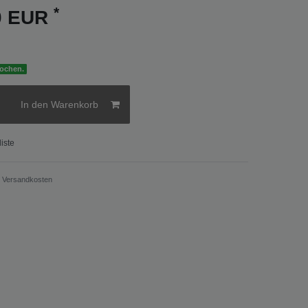
*
00 EUR
Wochen.
In den Warenkorb
iste
.
Versandkosten