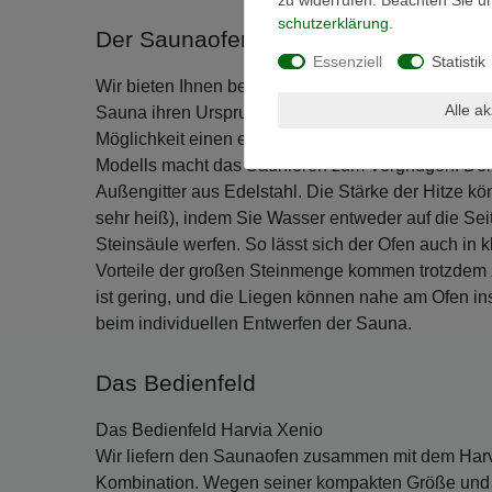
schutz­erklärung
.
Der Saunaofen Harvia Cilindro
Essenziell
Statistik
Wir bieten Ihnen bei diesem Modell einen Saunaof
Alle a
Sauna ihren Ursprung hat - gefertigt wurde. Das Mod
Möglichkeit einen echten finnischen Aufguss zu e
Modells macht das Saunieren zum Vergnügen. Der 
Außengitter aus Edelstahl. Die Stärke der Hitze k
sehr heiß), indem Sie Wasser entweder auf die Seit
Steinsäule werfen. So lässt sich der Ofen auch in
Vorteile der großen Steinmenge kommen trotzdem z
ist gering, und die Liegen können nahe am Ofen insta
beim individuellen Entwerfen der Sauna.
Das Bedienfeld
Das Bedienfeld Harvia Xenio
Wir liefern den Saunaofen zusammen mit dem Harvi
Kombination. Wegen seiner kompakten Größe und l