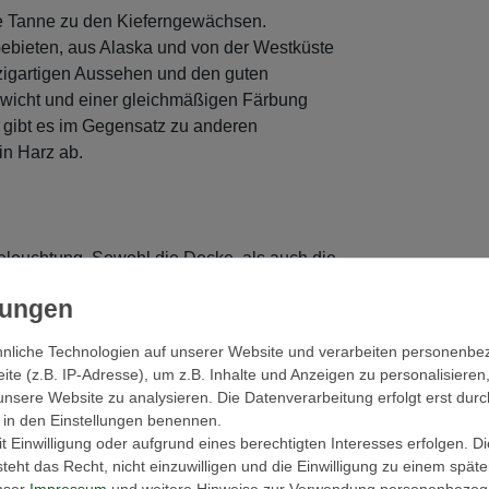
e Tanne zu den Kieferngewächsen.
bieten, aus Alaska und von der Westküste
zigartigen Aussehen und den guten
ewicht und einer gleichmäßigen Färbung
 gibt es im Gegensatz zu anderen
in Harz ab.
Beleuchtung. Sowohl die Decke, als auch die
eleuchtet. Das Licht kann wahlweise sanft
laxen Sie in dieser Wohlfühlatmosphäre,
t einer EOSPA Sauna holen Sie sich Ihre
nliche Technologien auf unserer Website und verarbeiten personenb
e (z.B. IP-Adresse), um z.B. Inhalte und Anzeigen zu personalisieren
unsere Website zu analysieren. Die Datenverarbeitung erfolgt erst durc
ir in den Einstellungen benennen.
 Einwilligung oder aufgrund eines berechtigten Interesses erfolgen. D
eht das Recht, nicht einzuwilligen und die Einwilligung zu einem spät
ngeliefert.
unser
Impressum
und weitere Hinweise zur Verwendung personenbezog