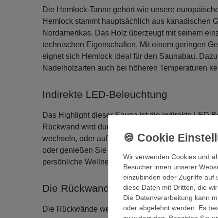
Die Hemlock-Tanne gehört wie unsere europäisch
Hemlock stammt hauptsächlich aus kanadischen Ge
Nordamerikas. Das Holz überzeugt mit seinem ein
technischen Eigenschaften. Mit einem geringen G
eignet sich Hemlock ideal für den Saunabau. Dazu
Nadelholzarten auch bei höheren Temperaturen ke
Indirekte LED-Beleuchtung
Das Highlight dieser Sauna ist die indirekte LED 
Rückwand wird durch viele kleine LED´s indirekt b
wechseln, oder auf einer Farbe stehen bleiben. Re
oder genießen Sie einen wohltuenden Aufguss. Mi
Wir verwenden Cookies und äh
persönliche Wellnessoase ins eigenen Zuhause.
Besucher:innen unserer Webseit
einzubinden oder Zugriffe auf 
Die Rückwand
diese Daten mit Dritten, die w
Die Datenverarbeitung kann mit
oder abgelehnt werden. Es best
Die Rückwände werden vormoniert in einem Stück a
zu widerrufen. Beachten Sie 