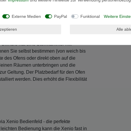
Externe Medien
PayPal
Funktional
Weitere Einste
en der in Finnland - dem Land in dem die
kzeptieren
Alle ab
ell Cilindro von Harvia bietet Ihnen die
rleben. Die große Steinmenge dieses
Cilindro hat eine Steinkammer mit
önnen Sie selbst bestimmen (von weich bis
e des Ofens oder direkt oben auf die
 kleinen Räumen unterbringen und die
ur Geltung. Der Platzbedarf für den Ofen
lliert werden. Dies erhöht die Flexibilität
a Xenio Bedienfeld - die perfekte
eichten Bedienung kann die Xenio fast in