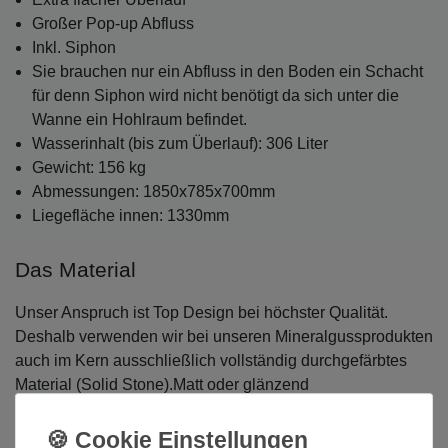
Großer Pop-up Abfluss
Inkl. Siphon
Sie brauchen nur ein Abfluss in den Boden ein Schacht
für denn Siphon wird nicht benötigt da sich unter die
Wanne ein Hohlraum befindet.
Wasserinhalt (bis zum Überlauf): 306 Liter
Gewicht: 156 kg
Abmessungen: 1850x785x700mm
Liegefläche innen: 1330mm
Das Material
Unser Anspruch ist Top Design bei höchster Qualität.
Deshalb verwenden wir bei unseren Mineralgussprodukten
auch im Kern ausschließlich vollständig durchgefärbtes
Material (Solid Stone).Matt oder glänzend
Hier kommen zwei unterschiedliche Produktionsverfahren