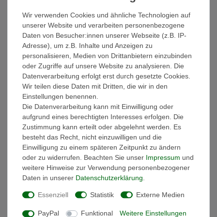
zum Einsatz. Unser Ziel ist es in beiden Version das Beste
Wir verwenden Cookies und ähnliche Technologien auf
in Punkto Qualität zu liefern was technisch machbar ist. Bei
unserer Website und verarbeiten personenbezogene
der matten Version wird ausschließlich Solid Stone
Daten von Besucher:innen unserer Webseite (z.B. IP-
verwendet. Hierdurch wird ein echtes Stone-Feeling
Adresse), um z.B. Inhalte und Anzeigen zu
erzeugt. Das Material wirkt nicht nur natürlich, es ist es
personalisieren, Medien von Drittanbietern einzubinden
auch. Beschädigungen lassen sich auch nach vielen
oder Zugriffe auf unsere Website zu analysieren. Die
Jahren problemlos selber reparieren
Datenverarbeitung erfolgt erst durch gesetzte Cookies.
Wir teilen diese Daten mit Dritten, die wir in den
Einstellungen benennen.
Bei der glänzenden Version kommt ein zusätzliches
Die Datenverarbeitung kann mit Einwilligung oder
Coating der Oberfläche zum Einsatz. Dieses ist von sich
aufgrund eines berechtigten Interesses erfolgen. Die
aus bereits sehr hart und schützt das Produkt. Durch die
Zustimmung kann erteilt oder abgelehnt werden. Es
Verwendung eines eigens für unsere Produktion
besteht das Recht, nicht einzuwilligen und die
entwickelten Verfahrens in der Endbehandlung der
Einwilligung zu einem späteren Zeitpunkt zu ändern
Oberfläche reflektiert auch die glänzende Version nicht
oder zu widerrufen. Beachten Sie unser
Impressum
und
übermäßig, wodurch auch hier ein sehr gutes "Stone-
weitere Hinweise zur Verwendung personenbezogener
Daten in unserer
Daten­schutz­erklärung
.
Feeling" erreicht wird. Das Produkt wirkt damit natürlicher
als normal glänzender Mineralguss oder Keramik.
Essenziell
Statistik
Externe Medien
PayPal
Funktional
Weitere Einstellungen
Am Anfang steht das Design