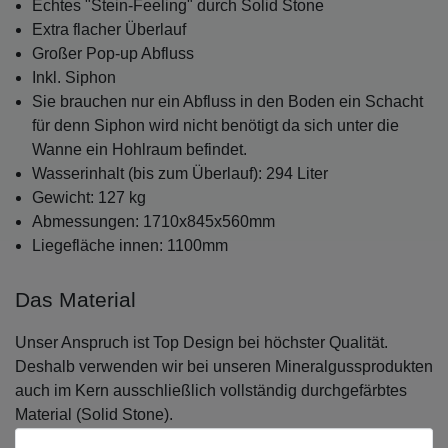
Echtes "Stein-Feeling" durch Solid Stone
Extra flacher Überlauf
Großer Pop-up Abfluss
Inkl. Siphon
Sie brauchen nur ein Abfluss in den Boden ein Schacht
für denn Siphon wird nicht benötigt da sich unter die
Wanne ein Hohlraum befindet.
Wasserinhalt (bis zum Überlauf): 294 Liter
Gewicht: 127 kg
Abmessungen: 1710x845x560mm
Liegefläche innen: 1100mm
Das Material
Unser Anspruch ist Top Design bei höchster Qualität.
Deshalb verwenden wir bei unseren Mineralgussprodukten
auch im Kern ausschließlich vollständig durchgefärbtes
Material (Solid Stone).