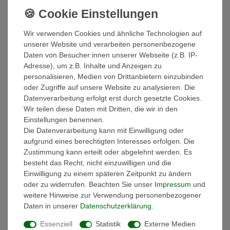
Matt oder glänzend
Hier kommen zwei unterschiedliche Produktionsverfahren
Wir verwenden Cookies und ähnliche Technologien auf
zum Einsatz. Unser Ziel ist es in beiden Version das Beste
unserer Website und verarbeiten personenbezogene
in Punkto Qualität zu liefern was technisch machbar ist. Bei
Daten von Besucher:innen unserer Webseite (z.B. IP-
der matten Version wird ausschließlich Solid Stone
Adresse), um z.B. Inhalte und Anzeigen zu
personalisieren, Medien von Drittanbietern einzubinden
verwendet. Hierdurch wird ein echtes Stone-Feeling
oder Zugriffe auf unsere Website zu analysieren. Die
erzeugt. Das Material wirkt nicht nur natürlich, es ist es
Datenverarbeitung erfolgt erst durch gesetzte Cookies.
auch. Beschädigungen lassen sich auch nach vielen
Wir teilen diese Daten mit Dritten, die wir in den
Jahren problemlos selber reparieren
Einstellungen benennen.
Die Datenverarbeitung kann mit Einwilligung oder
Bei der glänzenden Version kommt ein zusätzliches
aufgrund eines berechtigten Interesses erfolgen. Die
Coating der Oberfläche zum Einsatz. Dieses ist von sich
Zustimmung kann erteilt oder abgelehnt werden. Es
besteht das Recht, nicht einzuwilligen und die
aus bereits sehr hart und schützt das Produkt. Durch die
Einwilligung zu einem späteren Zeitpunkt zu ändern
Verwendung eines eigens für unsere Produktion
oder zu widerrufen. Beachten Sie unser
Impressum
und
entwickelten Verfahrens in der Endbehandlung der
weitere Hinweise zur Verwendung personenbezogener
Oberfläche reflektiert auch die glänzende Version nicht
Daten in unserer
Daten­schutz­erklärung
.
übermäßig, wodurch auch hier ein sehr gutes "Stone-
Essenziell
Statistik
Externe Medien
Feeling" erreicht wird. Das Produkt wirkt damit natürlicher